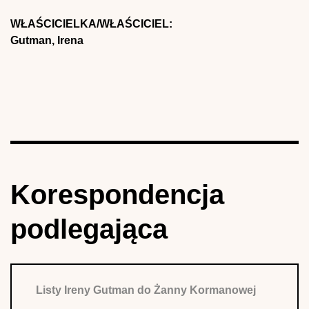
WŁAŚCICIELKA/WŁAŚCICIEL:
Gutman, Irena
Korespondencja
podlegająca
Listy Ireny Gutman do Żanny Kormanowej