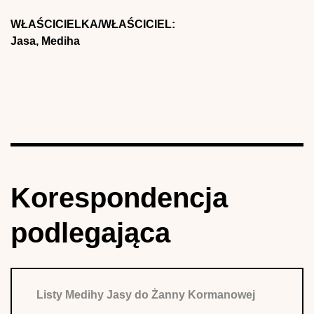
WŁAŚCICIELKA/WŁAŚCICIEL:
Jasa, Mediha
Korespondencja
podlegająca
Listy Medihy Jasy do Żanny Kormanowej