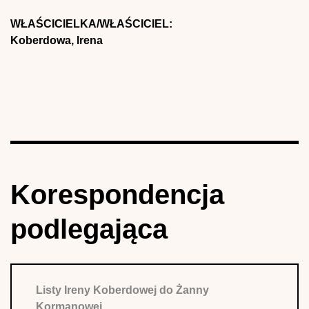
WŁAŚCICIELKA/WŁAŚCICIEL:
Koberdowa, Irena
Korespondencja
podlegająca
Listy Ireny Koberdowej do Żanny
Kormanowej