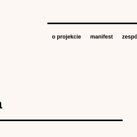
Jump to navigation
o projekcie
manifest
zespó
a