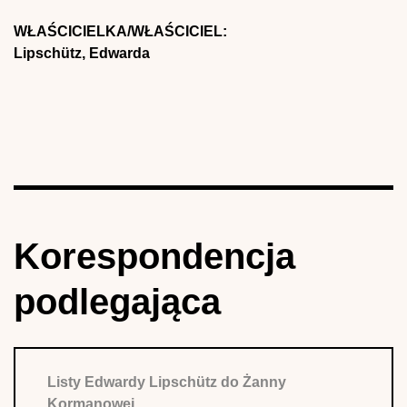
WŁAŚCICIELKA/WŁAŚCICIEL:
Lipschütz, Edwarda
Korespondencja
podlegająca
Listy Edwardy Lipschütz do Żanny
Kormanowej