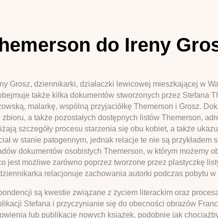
 Themerson do Ireny Gro
eny Grosz, dziennikarki, działaczki lewicowej mieszkającej w W
obejmuje także kilka dokumentów stworzonych przez Stefana 
wską, malarkę, wspólną przyjaciółkę Themerson i Grosz. Dokum
zbioru, a także pozostałych dostępnych listów Themerson, adres
liżają szczegóły procesu starzenia się obu kobiet, a także ukaz
ciał w stanie patogennym, jednak relacje te nie są przykładem s
rzykładów dokumentów osobistych Themerson, w którym możemy o
 co jest możliwe zarówno poprzez tworzone przez plastyczkę lis
ziennikarka relacjonuje zachowania autorki podczas pobytu w sz
spondencji są kwestie związane z życiem literackim oraz proc
acji Stefana i przyczynianie się do obecności obrazów Franci
nowienia lub publikacje nowych książek, podobnie jak chociażby