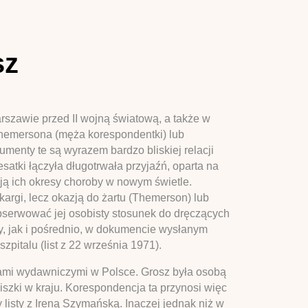
sz
arszawie przed II wojną światową, a także w
Themersona (męża korespondentki) lub
enty te są wyrazem bardzo bliskiej relacji
atki łączyła długotrwała przyjaźń, oparta na
ują ich okresy choroby w nowym świetle.
kargi, lecz okazją do żartu (Themerson) lub
bserwować jej osobisty stosunek do dręczących
ty, jak i pośrednio, w dokumencie wysłanym
pitalu (list z 22 września 1971).
esami wydawniczymi w Polsce. Grosz była osobą
szki w kraju. Korespondencja ta przynosi więc
 listy z Ireną Szymańską. Inaczej jednak niż w