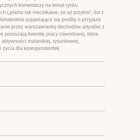
ytycznych komentarzy na temat rynku
 („pismo tak nieciekawe, że aż przykro”, list z
elokrotnie pojawiające się prośby o przyjazd
ywanie przez warszawiankę dochodów artystów z
nie poruszają kwestię pracy zawodowej, która
ł aktywności malarskiej, rysunkowej,
i życia dla korespondentek.