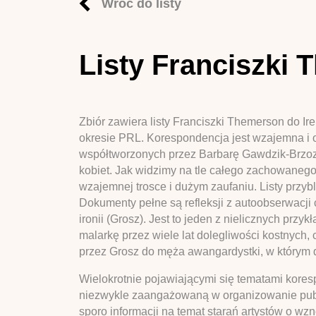
Wróć do listy
Listy Franciszki
Zbiór zawiera listy Franciszki Themerson do Ir
okresie PRL. Korespondencja jest wzajemna i 
współtworzonych przez Barbarę Gawdzik-Brzozo
kobiet. Jak widzimy na tle całego zachowanego 
wzajemnej trosce i dużym zaufaniu. Listy przyb
Dokumenty pełne są refleksji z autoobserwacji 
ironii (Grosz). Jest to jeden z nielicznych p
malarkę przez wiele lat dolegliwości kostnych,
przez Grosz do męża awangardystki, w którym d
Wielokrotnie pojawiającymi się tematami kore
niezwykle zaangażowaną w organizowanie publik
sporo informacji na temat starań artystów o wz