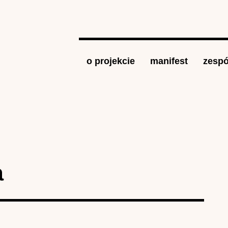
Jump to navigation
o projekcie
manifest
zespó
a