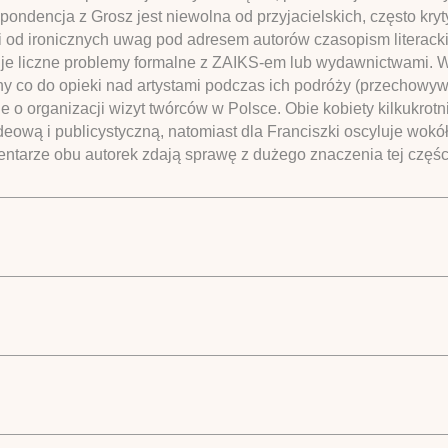
spondencja z Grosz jest niewolna od przyjacielskich, często kr
i od ironicznych uwag pod adresem autorów czasopism literackich
nuje liczne problemy formalne z ZAIKS-em lub wydawnictwami. Wi
eny co do opieki nad artystami podczas ich podróży (przechow
e o organizacji wizyt twórców w Polsce. Obie kobiety kilkukrot
ideową i publicystyczną, natomiast dla Franciszki oscyluje wokó
ntarze obu autorek zdają sprawę z dużego znaczenia tej częśc