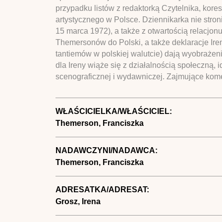
przypadku listów z redaktorką Czytelnika, kore
artystycznego w Polsce. Dziennikarka nie stron
15 marca 1972), a także z otwartością relacjo
Themersonów do Polski, a także deklaracje Ir
tantiemów w polskiej walutcie) dają wyobrażeni
dla Ireny wiąże się z działalnością społeczną, 
scenograficznej i wydawniczej. Zajmujące kome
WŁAŚCICIELKA/WŁAŚCICIEL:
Themerson, Franciszka
NADAWCZYNI/NADAWCA:
Themerson, Franciszka
ADRESATKA/ADRESAT:
Grosz, Irena