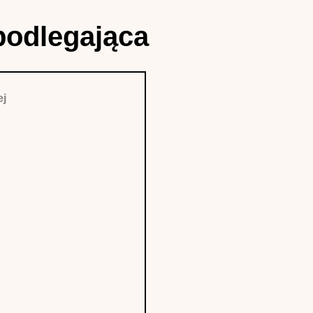
podlegająca
ej