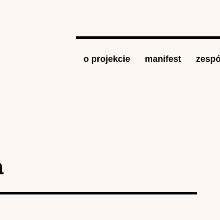
Jump to navigation
o projekcie
manifest
zespó
a