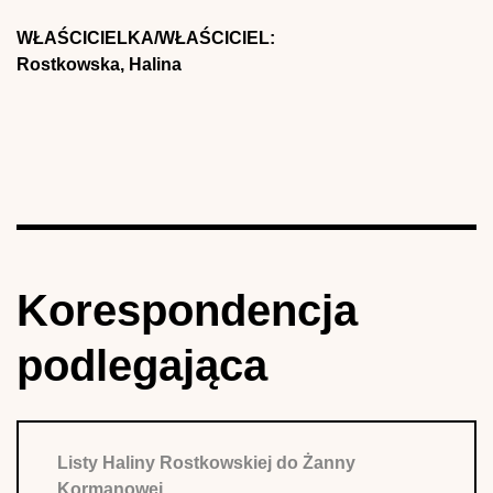
WŁAŚCICIELKA/WŁAŚCICIEL:
Rostkowska, Halina
Korespondencja
podlegająca
Listy Haliny Rostkowskiej do Żanny
Kormanowej