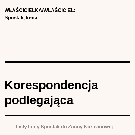
WŁAŚCICIELKA/WŁAŚCICIEL:
Spustak, Irena
Korespondencja
podlegająca
Listy Ireny Spustak do Żanny Kormanowej