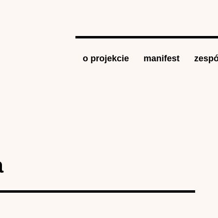
Jump to navigation
o projekcie
manifest
zespó
a