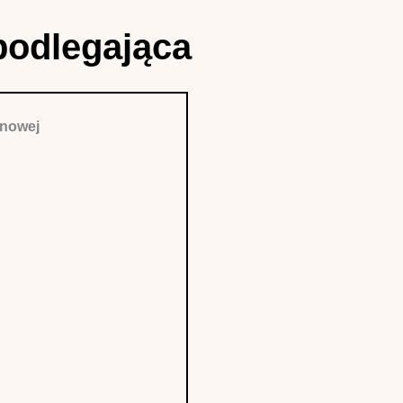
podlegająca
anowej