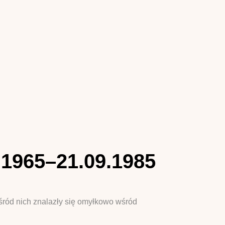
.1965–21.09.1985
ośród nich znalazły się omyłkowo wśród