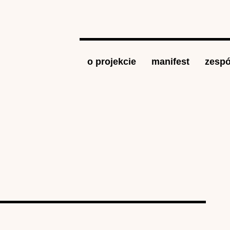
Jump to navigation
o projekcie
manifest
zespó