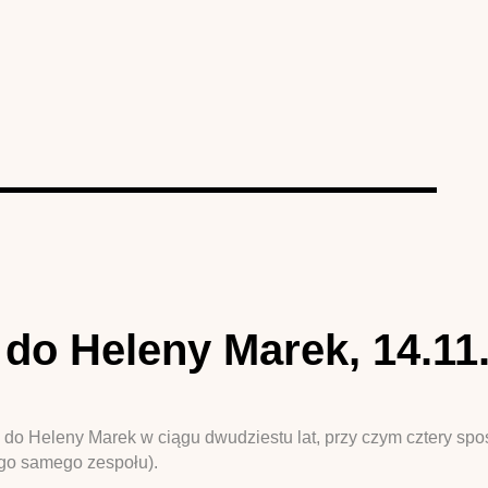
do Heleny Marek, 14.11
h do Heleny Marek w ciągu dwudziestu lat, przy czym cztery sp
ego samego zespołu).