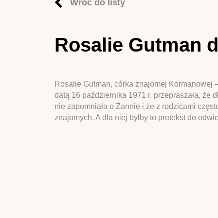
Wróć do listy
Rosalie Gutman d
Rosalie Gutman, córka znajomej Kormanowej – I
datą 16 października 1971 r. przepraszała, że d
nie zapomniała o Żannie i że z rodzicami często 
znajomych. A dla niej byłby to pretekst do odw