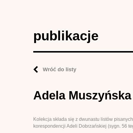
publikacje
Wróć do listy
Adela Muszyńska 
Kolekcja składa się z dwunastu listów pisanyc
korespondencji Adeli Dobrzańskiej (sygn. 56 t