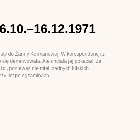
.10.–16.12.1971
listy do Żanny Kormanowej. W korespondencji z
o się denerwowała. Ale chciała jej pokazać, że
ości, ponieważ nie mieli żadnych bliskich
szy list po egzaminach.