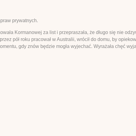
spraw prywatnych.
ękowała Kormanowej za list i przepraszała, że długo się nie odz
ż przez pół roku pracował w Australii, wrócił do domu, by opieko
omentu, gdy znów będzie mogła wyjechać. Wyrażała chęć wyjaz