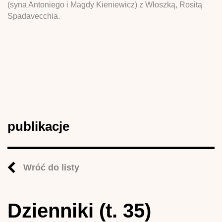
(syna Antoniego i Magdy Kieniewicz) z Włoszką, Rositą
Spadavecchia.
publikacje
Wróć do listy
Dzienniki (t. 35)