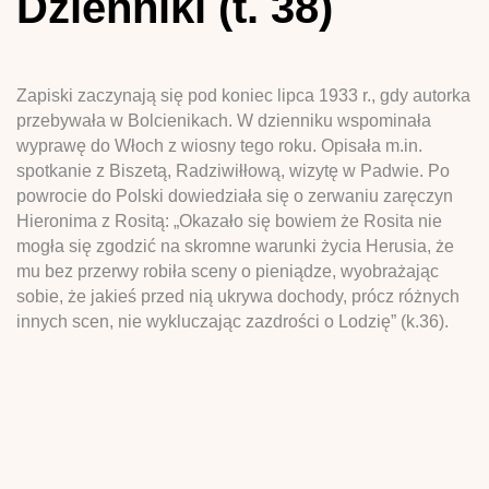
Dzienniki (t. 38)
Zapiski zaczynają się pod koniec lipca 1933 r., gdy autorka
przebywała w Bolcienikach. W dzienniku wspominała
wyprawę do Włoch z wiosny tego roku. Opisała m.in.
spotkanie z Biszetą, Radziwiłłową, wizytę w Padwie. Po
powrocie do Polski dowiedziała się o zerwaniu zaręczyn
Hieronima z Rositą: „Okazało się bowiem że Rosita nie
mogła się zgodzić na skromne warunki życia Herusia, że
mu bez przerwy robiła sceny o pieniądze, wyobrażając
sobie, że jakieś przed nią ukrywa dochody, prócz różnych
innych scen, nie wykluczając zazdrości o Lodzię” (k.36).