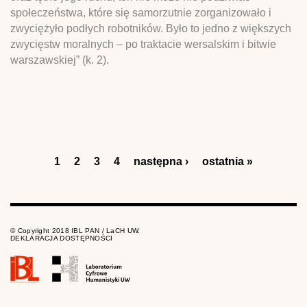
społeczeństwa, które się samorzutnie zorganizowało i
zwyciężyło podłych robotników. Było to jedno z większych
zwycięstw moralnych – po traktacie wersalskim i bitwie
warszawskiej” (k. 2).
Strony
1
2
3
4
następna ›
ostatnia »
© Copyright 2018 IBL PAN / LaCH UW.
DEKLARACJA DOSTĘPNOŚCI