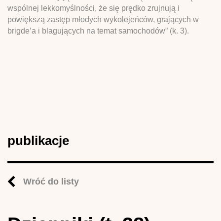
wspólnej lekkomyślności, że się prędko zrujnują i
powiększą zastęp młodych wykolejeńców, grających w
brigde’a i blagujących na temat samochodów” (k. 3).
publikacje
Wróć do listy