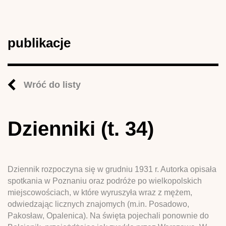
publikacje
Wróć do listy
Dzienniki (t. 34)
Dziennik rozpoczyna się w grudniu 1931 r. Autorka opisała
spotkania w Poznaniu oraz podróże po wielkopolskich
miejscowościach, w które wyruszyła wraz z mężem,
odwiedzając licznych znajomych (m.in. Posadowo,
Pakosław, Opalenica). Na święta pojechali ponownie do