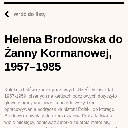
Wróć do listy
Helena Brodowska do
Żanny Kormanowej,
1957–1985
Kolekcja listów i kartek pocztowych. Sześć listów z lat
1957-1959, pisanych na kartkach pocztowych dotyczyło
głównie pracy naukowej, a przede wszystkim
opracowywania podręcznika historii Polski, do którego
Brodowska pisała jeden z rozdziałów. Praca ta trwała
wiele miesięcy, ponieważ autorka zbierała materiały,