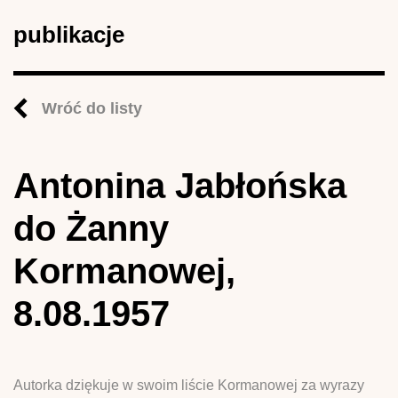
publikacje
Wróć do listy
Antonina Jabłońska
do Żanny
Kormanowej,
8.08.1957
Autorka dziękuje w swoim liście Kormanowej za wyrazy