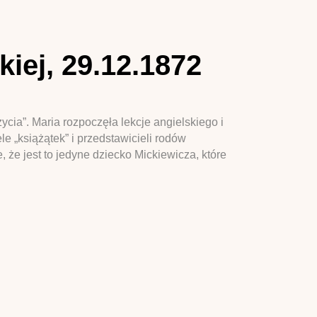
iej, 29.12.1872
cia”. Maria rozpoczęła lekcje angielskiego i
e „książątek” i przedstawicieli rodów
 że jest to jedyne dziecko Mickiewicza, które