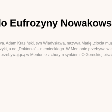
do Eufrozyny Nowakowsk
owa. Adam Krasiński, syn Władysława, nazywa Marię „ciocia muzy
yki, a od „Doktorka” – niemieckiego. W Mentonie przebywa wiel
 przebywającą w Mentonie z chorym synkiem. O Goreckiej pisze,