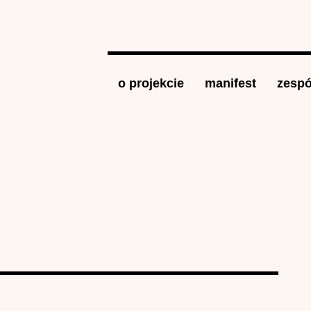
Jump to navigation
o projekcie
manifest
zespó