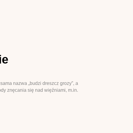
ie
 sama nazwa „budzi dreszcz grozy”, a
ody znęcania się nad więźniami, m.in.