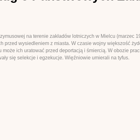
rzymusowej na terenie zakładów lotniczych w Mielcu (marzec 19
h przed wysiedleniem z miasta. W czasie wojny większość żyd
u może ich uratować przed deportacją i śmiercią. W obozie praco
y się selekcje i egzekucje. Więźniowie umierali na tyfus.