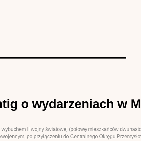
htig o wydarzeniach w M
ed wybuchem II wojny światowej (połowę mieszkańców dwunastot
zywojennym, po przyłączeniu do Centralnego Okręgu Przemysł