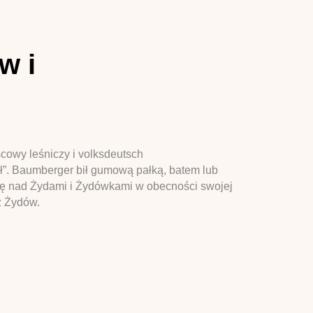
w i
cowy leśniczy i volksdeutsch
ił”. Baumberger bił gumową pałką, batem lub
 się nad Żydami i Żydówkami w obecności swojej
z Żydów.