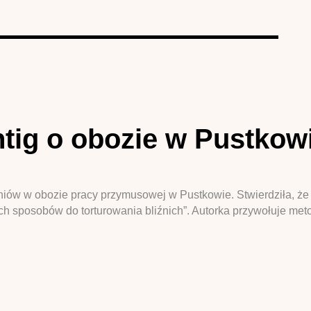
htig o obozie w Pustkow
źniów w obozie pracy przymusowej w Pustkowie. Stwierdziła, że
ich sposobów do torturowania bliźnich”. Autorka przywołuje met