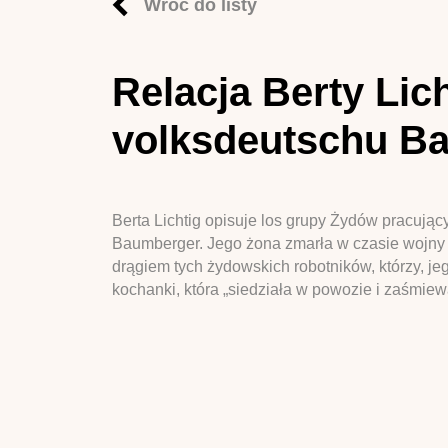
Wróć do listy
Relacja Berty Lic
volksdeutschu B
Berta Lichtig opisuje los grupy Żydów pracują
Baumberger. Jego żona zmarła w czasie wojny –
drągiem tych żydowskich robotników, którzy, je
kochanki, która „siedziała w powozie i zaśmiew