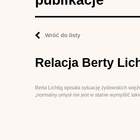
Wróć do listy
Relacja Berty Lic
Berta Lichtig opisała sytuację żydowskich wię
„normalny umysł nie jest w stanie wymyślić tak