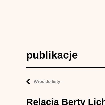
publikacje
Wróć do listy
Relacja Berty Li