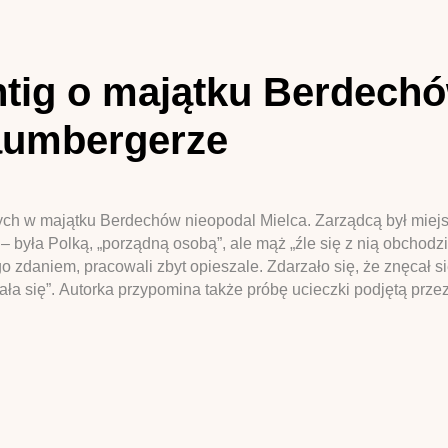
htig o majątku Berdechó
aumbergerze
cych w majątku Berdechów nieopodal Mielca. Zarządcą był miejs
 była Polką, „porządną osobą”, ale mąż „źle się z nią obchodz
go zdaniem, pracowali zbyt opieszale. Zdarzało się, że znęcał
ała się”. Autorka przypomina także próbę ucieczki podjętą prze