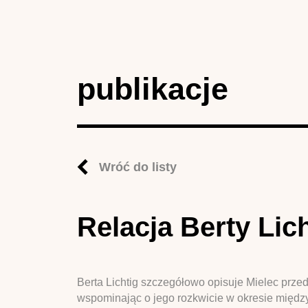
publikacje
Wróć do listy
Relacja Berty Lic
Berta Lichtig szczegółowo opisuje Mielec prz
wspominając o jego rozkwicie w okresie międ