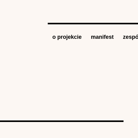
Jump to navigation
o projekcie
manifest
zespó