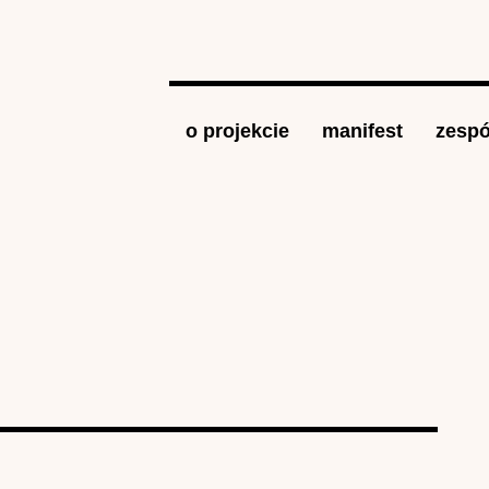
Jump to navigation
o projekcie
manifest
zespó