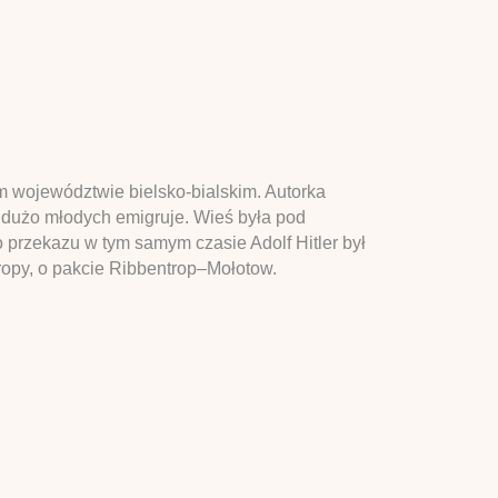
m województwie bielsko-bialskim. Autorka
e dużo młodych emigruje. Wieś była pod
o przekazu w tym samym czasie Adolf Hitler był
uropy, o pakcie Ribbentrop–Mołotow.