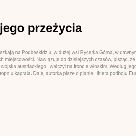
jego przeżycia
ieszkają na Podbeskidziu, w dużej wsi Rycerka Górna, w dawny
ch miejscowości. Nawiązuje do dzisiejszych czasów, pisząc, ż
 wojska austriackiego i walczył na froncie włoskim. Według jeg
opniu kaprala. Dalej autorka pisze o planie Hitlera podboju E