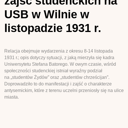
zajść studenckich na
USB w Wilnie w
listopadzie 1931 r.
Relacja obejmuje wydarzenia z okresu 8-14 listopada
1931 r.; opis dotyczy sytuacji, z jaką mierzyła się kadra
Uniwersytetu Stefana Batorego. W owym czasie, wśród
społeczności studenckiej istniał wyraźny podział
na „studentów Żydów” oraz „studentów chrześcijan”.
Doprowadziło to do manifestacji i zajść o charakterze
antysemickim, które z terenu uczelni przeniosły się na ulice
miasta.