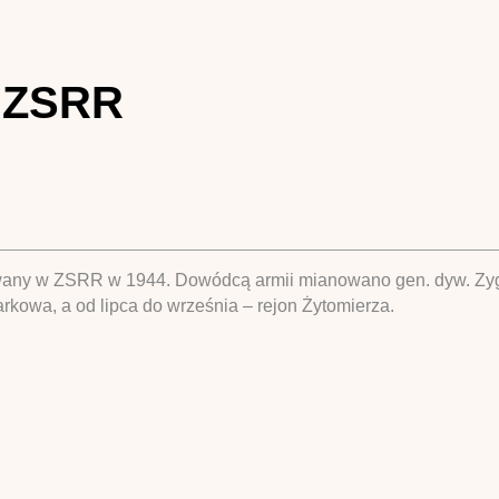
w ZSRR
wany w ZSRR w 1944. Dowódcą armii mianowano gen. dyw. Zyg
rkowa, a od lipca do września – rejon Żytomierza.