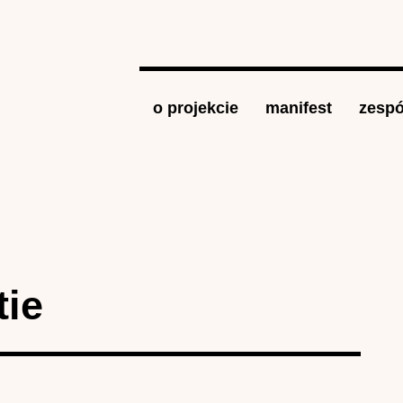
Jump to navigation
o projekcie
manifest
zespó
tie