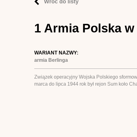
Wróć do listy
1 Armia Polska 
WARIANT NAZWY:
armia Berlinga
Związek operacyjny Wojska Polskiego sformo
marca do lipca 1944 rok był rejon Sum koło Cha