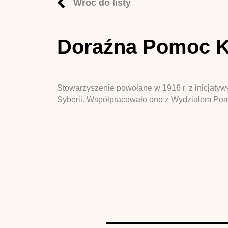
Wróć do listy
Doraźna Pomoc Ko
Stowarzyszenie powołane w 1916 r. z inicjaty
Syberii. Współpracowało ono z Wydziałem Po