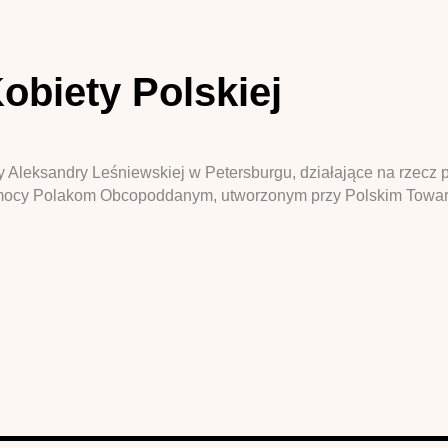
biety Polskiej
wy Aleksandry Leśniewskiej w Petersburgu, działające na rzec
mocy Polakom Obcopoddanym, utworzonym przy Polskim Towar