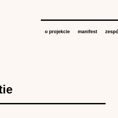
Jump to navigation
o projekcie
manifest
zespó
tie