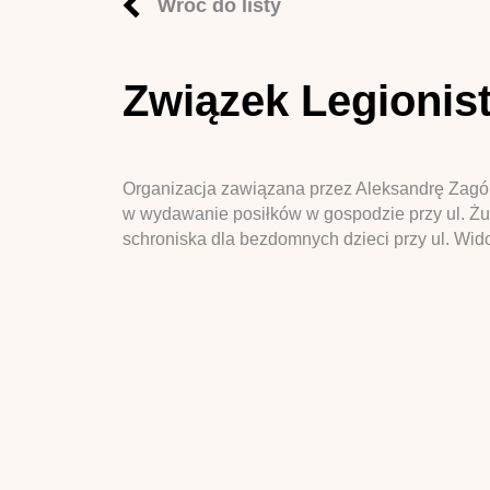
Wróć do listy
Związek Legionis
Organizacja zawiązana przez Aleksandrę Zagór
w wydawanie posiłków w gospodzie przy ul. Żur
schroniska dla bezdomnych dzieci przy ul. Wido