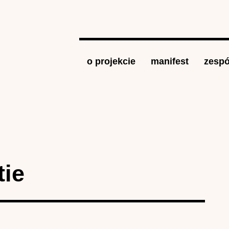
Jump to navigation
o projekcie
manifest
zespó
tie