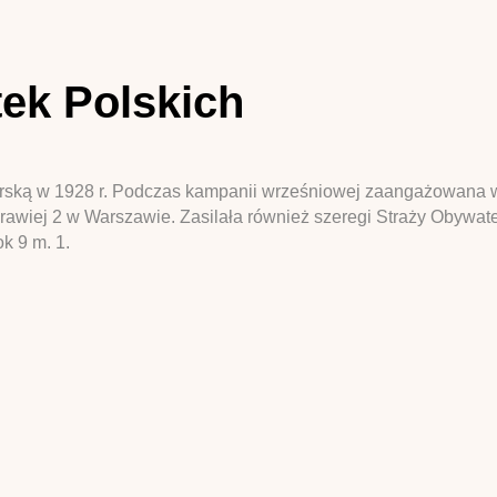
tek Polskich
ską w 1928 r. Podczas kampanii wrześniowej zaangażowana w 
awiej 2 w Warszawie. Zasilała również szeregi Straży Obywate
k 9 m. 1.