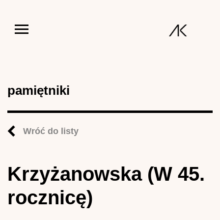
Jump to navigation
pamiętniki
Wróć do listy
Krzyżanowska (W 45.
rocznicę)