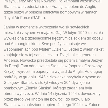
im syn, Jerzy Andrzej Nowacki. Po kampanii wrześniowej
Stanisław przedostał się do Francji, a potem do Anglii,
gdzie służył w polskim lotnictwie bombowym w ramach
Royal Air Force (RAF-u).
Janina w momencie wkroczenia wojsk sowieckich
mieszkała z synem w majątku Gaj. W lutym 1940 r. została
wywieziona z dziesięciomiesięcznym dzieckiem do obozu
pod Archangielskiem. Swe przeżycia opisuje we
wspomnieniach pod tytułem „Dzień… Jeden z wielu” (tekst
znajduje się w tej samej teczce). Dzięki akcji generała
Andersa, Nowacka przedostała się potem z małym Jerzym
do Persji. Tam odnalazł ich Stanisław (poprzez Czerwony
Krzyż) i wyrobił im papiery na wyjazd do Anglii. Po długiej
podróży, w grudniu 1943 r. Nowacka przybyła z synem do
Glasgow. Stanisław służył wtedy w 304 dywizjonie
bombowym „Ziemia Śląska”, którego zadaniem była
obrona wybrzeża. W dniu 14 stycznia 1944 r. dowodzony
przez niego Wellington nie powrócił do bazy. Ciało
Stanisława znaleziono dopiero 4 lutego 1944 r. w Zatoce