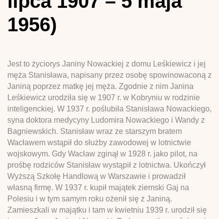
lipca 1907 – 5 maja
1956)
Jest to życiorys Janiny Nowackiej z domu Leśkiewicz i jej
męża Stanisława, napisany przez osobę spowinowaconą z
Janiną poprzez matkę jej męża. Zgodnie z nim Janina
Leśkiewicz urodziła się w 1907 r. w Kobryniu w rodzinie
inteligenckiej. W 1937 r. poślubiła Stanisława Nowackiego,
syna doktora medycyny Ludomira Nowackiego i Wandy z
Bagniewskich. Stanisław wraz ze starszym bratem
Wacławem wstąpił do służby zawodowej w lotnictwie
wojskowym. Gdy Wacław zginął w 1928 r. jako pilot, na
prośbę rodziców Stanisław wystąpił z lotnictwa. Ukończył
Wyższą Szkołę Handlową w Warszawie i prowadził
własną firmę. W 1937 r. kupił majątek ziemski Gaj na
Polesiu i w tym samym roku ożenił się z Janiną.
Zamieszkali w majątku i tam w kwietniu 1939 r. urodził się