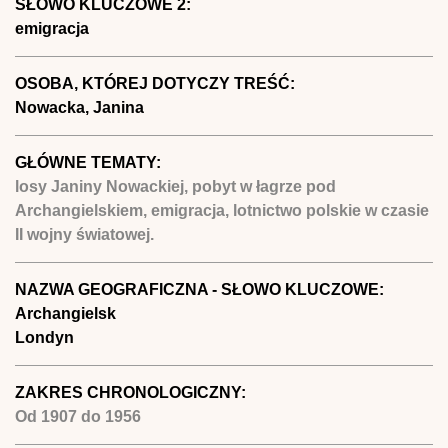
SŁOWO KLUCZOWE 2:
emigracja
OSOBA, KTÓREJ DOTYCZY TREŚĆ:
Nowacka, Janina
GŁÓWNE TEMATY:
losy Janiny Nowackiej, pobyt w łagrze pod
Archangielskiem, emigracja, lotnictwo polskie w czasie
II wojny światowej.
NAZWA GEOGRAFICZNA - SŁOWO KLUCZOWE:
Archangielsk
Londyn
ZAKRES CHRONOLOGICZNY:
Od
1907
do
1956