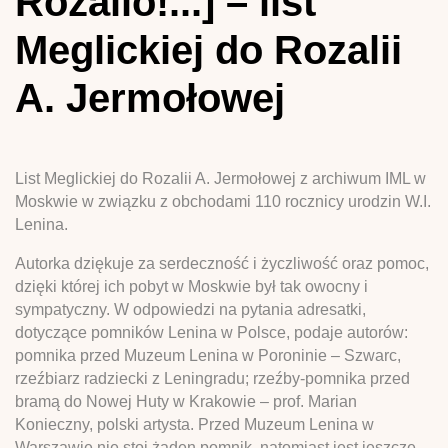
Rozalio!...] – list
Meglickiej do Rozalii
A. Jermołowej
List Meglickiej do Rozalii A. Jermołowej z archiwum IML w
Moskwie w związku z obchodami 110 rocznicy urodzin W.I.
Lenina.
Autorka dziękuje za serdeczność i życzliwość oraz pomoc,
dzięki której ich pobyt w Moskwie był tak owocny i
sympatyczny. W odpowiedzi na pytania adresatki,
dotyczące pomników Lenina w Polsce, podaje autorów:
pomnika przed Muzeum Lenina w Poroninie – Szwarc,
rzeźbiarz radziecki z Leningradu; rzeźby-pomnika przed
bramą do Nowej Huty w Krakowie – prof. Marian
Konieczny, polski artysta. Przed Muzeum Lenina w
Warszawie nie stoi żaden pomnik, natomiast jest jeszcze