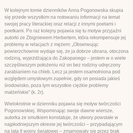
W kolejnym tomie dzienników Anna Pogonowska skupia
się przede wszystkim na notowaniu informacji na temat
swojej pracy literackiej oraz relacji z innymi poetami i
poetkami. Po raz kolejny pojawia się tu motyw przyjaźni
autorki ze Zbigniewem Herbertem, która rekompensuje jej
problemy w relacjach z mężem: „Obserwując
powierzchownie wydaje się, że ja dobrze ubrana, otoczona
rodziną, wyjeżdżająca do Zakopanego – jestem w o wiele
szczęśliwszym położeniu niż on bez rodziny udręczony
zarabianiem na chleb. Lecz ja jestem osamotniona pod
względem umysłowym zupełnie, gdy on posiada jakieś
środowisko, poza tym wszystkie ciężkie problemy
małżeńskie” (k. 2r).
Wielokrotnie w dzienniku pojawia się motyw twórczości
Pogonowskiej. Wspominając swoje dawne wiersze,
autorka ze smutkiem konstatuje, że utwory powstałe w
najpłodniejszym okresie jej twórczości – przypadającym
na lata II wojny światowej – zmarnowały się przez brak