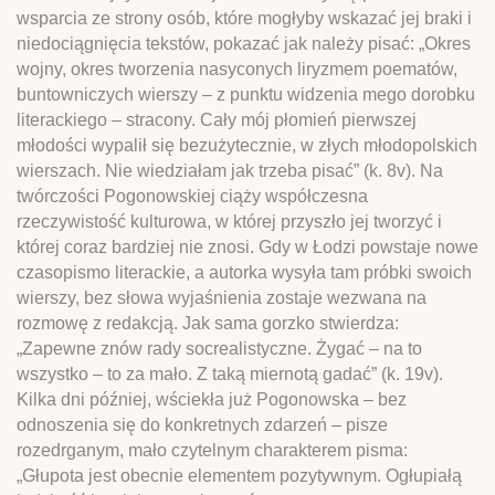
wsparcia ze strony osób, które mogłyby wskazać jej braki i
niedociągnięcia tekstów, pokazać jak należy pisać: „Okres
wojny, okres tworzenia nasyconych liryzmem poematów,
buntowniczych wierszy – z punktu widzenia mego dorobku
literackiego – stracony. Cały mój płomień pierwszej
młodości wypalił się bezużytecznie, w złych młodopolskich
wierszach. Nie wiedziałam jak trzeba pisać” (k. 8v). Na
twórczości Pogonowskiej ciąży współczesna
rzeczywistość kulturowa, w której przyszło jej tworzyć i
której coraz bardziej nie znosi. Gdy w Łodzi powstaje nowe
czasopismo literackie, a autorka wysyła tam próbki swoich
wierszy, bez słowa wyjaśnienia zostaje wezwana na
rozmowę z redakcją. Jak sama gorzko stwierdza:
„Zapewne znów rady socrealistyczne. Żygać – na to
wszystko – to za mało. Z taką miernotą gadać” (k. 19v).
Kilka dni później, wściekła już Pogonowska – bez
odnoszenia się do konkretnych zdarzeń – pisze
rozedrganym, mało czytelnym charakterem pisma:
„Głupota jest obecnie elementem pozytywnym. Ogłupiałą