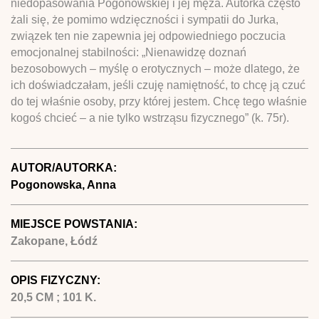
niedopasowania Pogonowskiej i jej męża. Autorka często
żali się, że pomimo wdzięczności i sympatii do Jurka,
związek ten nie zapewnia jej odpowiedniego poczucia
emocjonalnej stabilności: „Nienawidzę doznań
bezosobowych – myślę o erotycznych – może dlatego, że
ich doświadczałam, jeśli czuję namiętność, to chcę ją czuć
do tej właśnie osoby, przy której jestem. Chcę tego właśnie
kogoś chcieć – a nie tylko wstrząsu fizycznego” (k. 75r).
AUTOR/AUTORKA:
Pogonowska, Anna
MIEJSCE POWSTANIA:
Zakopane, Łódź
OPIS FIZYCZNY:
20,5 CM ; 101 K.