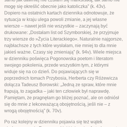
mogę się określić obecnie jako katoliczka” (k. 43v).
Dopiero na ostatnich kartach dziennika odnotowuje, że
sytuacja w kraju ulega powoli zmianie, a jej własne
wiersze – nawet jeśli nie wszystkie – zaczynają być
drukowane: „Dostałam list od Szymborskiej, że przyjmuje
trzy wiersze do »Życia Literackiego«. Naturalnie najgorsze,
najbłachsze z tych które wysłałam, nie mniej to dla mnie
jakieś ważne. Czasy się zmieniają” (k. 94v). Wiele miejsca
w dzienniku poświęca Pogonowska poetom i literatom
swojego pokolenia, przede wszystkim tym, z którymi
widuje się na co dzień. Do pojawiających się w
poprzednich tomach Przybosia, Herberta czy Różewicza
dołącza Tadeusz Borowski: „Jedną ze spraw, które mnie
frapują, to zagadka – jaki ten człowiek był naprawdę.
Pamiętam, że pragnęłam go bliżej poznać, ale on odniósł
się do mnie z lekceważącą obojętnością, jeśli nie – z
wrogą obojętnością” (k. 70v).
Po raz kolejny w dzienniku pojawia się też wątek