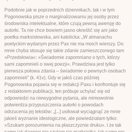
Podobnie jak w poprzednich dziennikach, tak i w tym
Pogonowska pisze o marginalizowaniu jej osoby przez
środowiska intelektualne, które czują pewną awersję do
autorki. Ta nie chce bowiem jasno określić się ani jako
poetka marksistowska, ani katolicka: „W almanachu
poetyckim wydanym przez Pax nie ma moich wierszy. Do
mnie chyba stosuje się takie zdanie zamieszczonego tam
»Przedsłowia«: »Świadomie zapomniano o tych, którzy
sami zapomnieli o swej poezji«. Prawdziwa jest tylko
pierwsza połowa zdania – świadomie o pewnych osobach
zapomnieli” (k. 41v). Gdy w jakiś czas później
Pogonowska pojawia się w redakcji Paxu i konfrontuje się
z redaktorem publikacji, ten próbuje uchylać się od
odpowiedzi na niewygodne pytania, ale mimowolnie
potwierdza przypuszczenia autorki o powodach
odrzucenia jej tekstów: „[...] usiłował wyciągnąć ze mnie
jakieś wyznanie ideologiczne, ale powiedziałam tylko:
»Szukam porozumienia na płaszczyznie druku«. I że tak
samo jak dawniej nie czułam się marksistką, tak samo nie