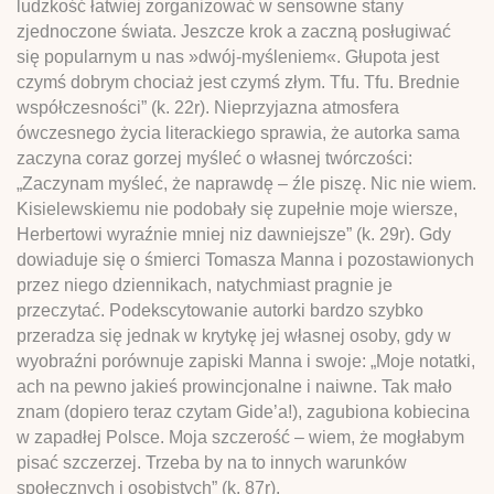
ludzkość łatwiej zorganizować w sensowne stany
zjednoczone świata. Jeszcze krok a zaczną posługiwać
się popularnym u nas »dwój-myśleniem«. Głupota jest
czymś dobrym chociaż jest czymś złym. Tfu. Tfu. Brednie
współczesności” (k. 22r). Nieprzyjazna atmosfera
ówczesnego życia literackiego sprawia, że autorka sama
zaczyna coraz gorzej myśleć o własnej twórczości:
„Zaczynam myśleć, że naprawdę – źle piszę. Nic nie wiem.
Kisielewskiemu nie podobały się zupełnie moje wiersze,
Herbertowi wyraźnie mniej niz dawniejsze” (k. 29r). Gdy
dowiaduje się o śmierci Tomasza Manna i pozostawionych
przez niego dziennikach, natychmiast pragnie je
przeczytać. Podekscytowanie autorki bardzo szybko
przeradza się jednak w krytykę jej własnej osoby, gdy w
wyobraźni porównuje zapiski Manna i swoje: „Moje notatki,
ach na pewno jakieś prowincjonalne i naiwne. Tak mało
znam (dopiero teraz czytam Gide’a!), zagubiona kobiecina
w zapadłej Polsce. Moja szczerość – wiem, że mogłabym
pisać szczerzej. Trzeba by na to innych warunków
społecznych i osobistych” (k. 87r).