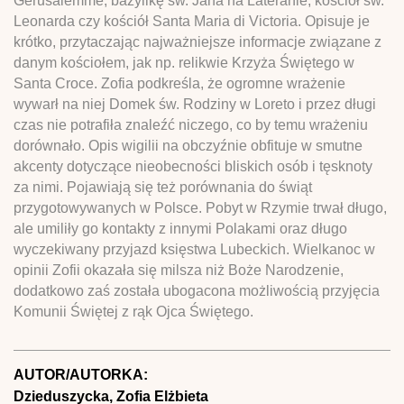
Gerusalemme, bazylikę św. Jana na Lateranie, kościół św.
Leonarda czy kościół Santa Maria di Victoria. Opisuje je
krótko, przytaczając najważniejsze informacje związane z
danym kościołem, jak np. relikwie Krzyża Świętego w
Santa Croce. Zofia podkreśla, że ogromne wrażenie
wywarł na niej Domek św. Rodziny w Loreto i przez długi
czas nie potrafiła znaleźć niczego, co by temu wrażeniu
dorównało. Opis wigilii na obczyźnie obfituje w smutne
akcenty dotyczące nieobecności bliskich osób i tęsknoty
za nimi. Pojawiają się też porównania do świąt
przygotowywanych w Polsce. Pobyt w Rzymie trwał długo,
ale umiliły go kontakty z innymi Polakami oraz długo
wyczekiwany przyjazd księstwa Lubeckich. Wielkanoc w
opinii Zofii okazała się milsza niż Boże Narodzenie,
dodatkowo zaś została ubogacona możliwością przyjęcia
Komunii Świętej z rąk Ojca Świętego.
AUTOR/AUTORKA:
Dzieduszycka, Zofia Elżbieta