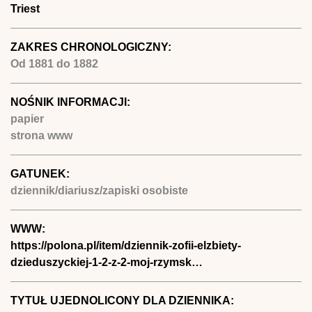
Triest
ZAKRES CHRONOLOGICZNY:
Od
1881
do
1882
NOŚNIK INFORMACJI:
papier
strona www
GATUNEK:
dziennik/diariusz/zapiski osobiste
WWW:
https://polona.pl/item/dziennik-zofii-elzbiety-
dzieduszyckiej-1-2-z-2-moj-rzymsk…
TYTUŁ UJEDNOLICONY DLA DZIENNIKA: