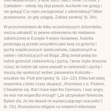
roku akademickim: „Panie Jezu, naucz mnie, co robić z
Zakładem – roboty idą zbyt powoli, kuchenki nie grzeją i
nie gotują! Czy mam zrezygnować z administracji? Mam
przekonanie, że gdy ustąpię, Zakład zamkną” (k. 34r).
W przeciwieństwie do kilku wcześniejszych dzienników,
można odnaleźć tu pewne odniesienia do niedawno
zakończonej w Europie II wojny światowej. Autorka
postrzega ją przede wszystkim jako karę za grzechy i
pychę współczesnych społeczeństw, zapatrzonych w
siebie i odchodzących od Boga: „Bóg zesłał potop bo
ludzie grzeszyli cielesnością i pychą. I teraz zsyła straszne
czasy, bo ludzie tak samo popadli w cielesność i pychę i
muszą się upokorzyć wobec panowania Kościoła –
wszakże św. Piotr jest opoką” (k. 11v–12r). Kilka kart dalej
wspomina z kolei czasy okupacji: „Rozmowa z p. Piotrem.
Chwalenie się, that I have kept the Germans. I was angry
he was not respectful enough” („że utrzymałam Niemców.
Byłam zła, że nie okazał mi wystarczającego szacunku”)
(k. 15r). Rozważania religijne na ostatnich kilkunastu