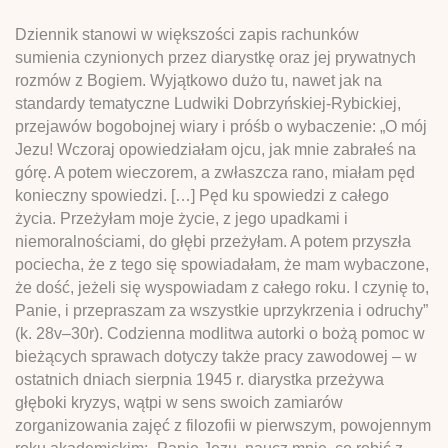
Dziennik stanowi w większości zapis rachunków
sumienia czynionych przez diarystkę oraz jej prywatnych
rozmów z Bogiem. Wyjątkowo dużo tu, nawet jak na
standardy tematyczne Ludwiki Dobrzyńskiej-Rybickiej,
przejawów bogobojnej wiary i próśb o wybaczenie: „O mój
Jezu! Wczoraj opowiedziałam ojcu, jak mnie zabrałeś na
górę. A potem wieczorem, a zwłaszcza rano, miałam pęd
konieczny spowiedzi. […] Pęd ku spowiedzi z całego
życia. Przeżyłam moje życie, z jego upadkami i
niemoralnościami, do głębi przeżyłam. A potem przyszła
pociecha, że z tego się spowiadałam, że mam wybaczone,
że dość, jeżeli się wyspowiadam z całego roku. I czynię to,
Panie, i przepraszam za wszystkie uprzykrzenia i odruchy”
(k. 28v–30r). Codzienna modlitwa autorki o bożą pomoc w
bieżących sprawach dotyczy także pracy zawodowej – w
ostatnich dniach sierpnia 1945 r. diarystka przeżywa
głęboki kryzys, wątpi w sens swoich zamiarów
zorganizowania zajęć z filozofii w pierwszym, powojennym