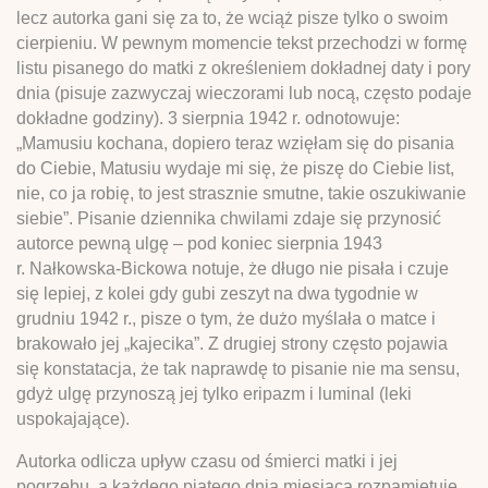
lecz autorka gani się za to, że wciąż pisze tylko o swoim
cierpieniu. W pewnym momencie tekst przechodzi w formę
listu pisanego do matki z określeniem dokładnej daty i pory
dnia (pisuje zazwyczaj wieczorami lub nocą, często podaje
dokładne godziny). 3 sierpnia 1942 r. odnotowuje:
„Mamusiu kochana, dopiero teraz wzięłam się do pisania
do Ciebie, Matusiu wydaje mi się, że piszę do Ciebie list,
nie, co ja robię, to jest strasznie smutne, takie oszukiwanie
siebie”. Pisanie dziennika chwilami zdaje się przynosić
autorce pewną ulgę – pod koniec sierpnia 1943
r. Nałkowska-Bickowa notuje, że długo nie pisała i czuje
się lepiej, z kolei gdy gubi zeszyt na dwa tygodnie w
grudniu 1942 r., pisze o tym, że dużo myślała o matce i
brakowało jej „kajecika”. Z drugiej strony często pojawia
się konstatacja, że tak naprawdę to pisanie nie ma sensu,
gdyż ulgę przynoszą jej tylko eripazm i luminal (leki
uspokajające).
Autorka odlicza upływ czasu od śmierci matki i jej
pogrzebu, a każdego piątego dnia miesiąca rozpamiętuje