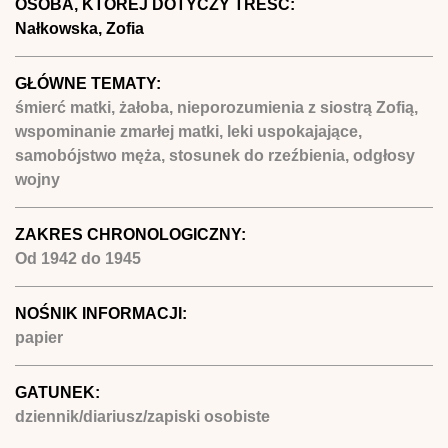
OSOBA, KTÓREJ DOTYCZY TREŚĆ:
Nałkowska, Zofia
GŁÓWNE TEMATY:
śmierć matki, żałoba, nieporozumienia z siostrą Zofią,
wspominanie zmarłej matki, leki uspokajające,
samobójstwo męża, stosunek do rzeźbienia, odgłosy
wojny
ZAKRES CHRONOLOGICZNY:
Od
1942
do
1945
NOŚNIK INFORMACJI:
papier
GATUNEK:
dziennik/diariusz/zapiski osobiste