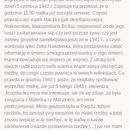
dzień 5 czerwca 1942 r. Zapisuje na przykład, że o
godzinie 11.30 matka już zaczęła umierać. Często
powraca też wątek Maczka (jak określano męża
Nałkowskiej, Maksymiliana Bicka), niepewność co do jego
losu i zastanawianie się, czy jest jeszcze żywy, czy jest
zdrowy (popełnił samobójstwo jeszcze w 1941 r., o czym
wiedziała tylko Zofia Nałkowska, która postanowiła zataić
informację o śmierci szwagra przed siostrą; o jego śmierci
Hanna dowiaduje się dopiero po wojnie). Z utratą tych
dwóch najbliższych osób autorka wiąże swoją niechęć do
rzeźby, do czego często powraca w swoich refleksjach. Co
prawda w grudniu 1942 r. pisze, że mogłaby spróbować
wyrzeźbić matkę, ale już 5 lutego 1943 r. stwierdza:
„Rzeźba też mnie nie interesuje, tak mi się zdaje, że była
związana z Mateńką i z Maczkiem, oni mnie
podtrzymywali. Może gdybym była w Paryżu, tobym
rzeźbiła, bo tam był inny stosunek do mojej rzeźby, a tutaj
znowu wejście w tę niechęć, w tę walkę o każde
zamówienie o każde postawienie rzeźby […] już nie mam