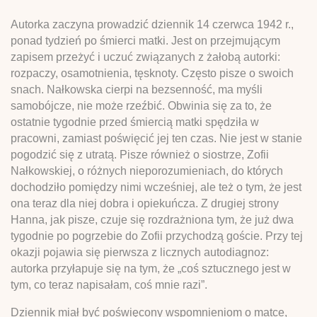
Autorka zaczyna prowadzić dziennik 14 czerwca 1942 r.,
ponad tydzień po śmierci matki. Jest on przejmującym
zapisem przeżyć i uczuć związanych z żałobą autorki:
rozpaczy, osamotnienia, tęsknoty. Często pisze o swoich
snach. Nałkowska cierpi na bezsenność, ma myśli
samobójcze, nie może rzeźbić. Obwinia się za to, że
ostatnie tygodnie przed śmiercią matki spędziła w
pracowni, zamiast poświęcić jej ten czas. Nie jest w stanie
pogodzić się z utratą. Pisze również o siostrze, Zofii
Nałkowskiej, o różnych nieporozumieniach, do których
dochodziło pomiędzy nimi wcześniej, ale też o tym, że jest
ona teraz dla niej dobra i opiekuńcza. Z drugiej strony
Hanna, jak pisze, czuje się rozdrażniona tym, że już dwa
tygodnie po pogrzebie do Zofii przychodzą goście. Przy tej
okazji pojawia się pierwsza z licznych autodiagnoz:
autorka przyłapuje się na tym, że „coś sztucznego jest w
tym, co teraz napisałam, coś mnie razi”.
Dziennik miał być poświęcony wspomnieniom o matce,