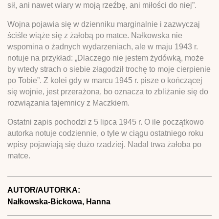
sił, ani nawet wiary w moją rzeźbę, ani miłości do niej”.
Wojna pojawia się w dzienniku marginalnie i zazwyczaj
ściśle wiąże się z żałobą po matce. Nałkowska nie
wspomina o żadnych wydarzeniach, ale w maju 1943 r.
notuje na przykład: „Dlaczego nie jestem żydówką, może
by wtedy strach o siebie złagodził trochę to moje cierpienie
po Tobie”. Z kolei gdy w marcu 1945 r. pisze o kończącej
się wojnie, jest przerażona, bo oznacza to zbliżanie się do
rozwiązania tajemnicy z Maczkiem.
Ostatni zapis pochodzi z 5 lipca 1945 r. O ile początkowo
autorka notuje codziennie, o tyle w ciągu ostatniego roku
wpisy pojawiają się dużo rzadziej. Nadal trwa żałoba po
matce.
AUTOR/AUTORKA:
Nałkowska-Bickowa, Hanna