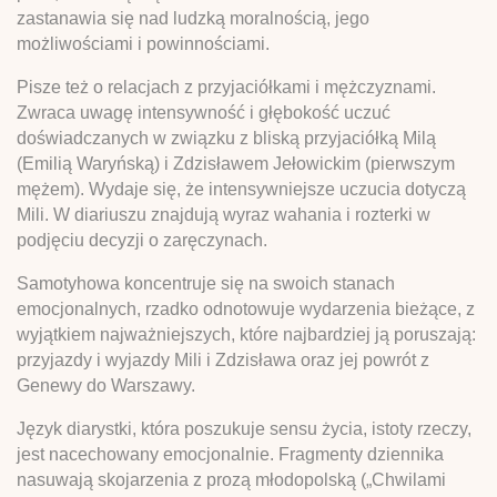
zastanawia się nad ludzką moralnością, jego
możliwościami i powinnościami.
Pisze też o relacjach z przyjaciółkami i mężczyznami.
Zwraca uwagę intensywność i głębokość uczuć
doświadczanych w związku z bliską przyjaciółką Milą
(Emilią Waryńską) i Zdzisławem Jełowickim (pierwszym
mężem). Wydaje się, że intensywniejsze uczucia dotyczą
Mili. W diariuszu znajdują wyraz wahania i rozterki w
podjęciu decyzji o zaręczynach.
Samotyhowa koncentruje się na swoich stanach
emocjonalnych, rzadko odnotowuje wydarzenia bieżące, z
wyjątkiem najważniejszych, które najbardziej ją poruszają:
przyjazdy i wyjazdy Mili i Zdzisława oraz jej powrót z
Genewy do Warszawy.
Język diarystki, która poszukuje sensu życia, istoty rzeczy,
jest nacechowany emocjonalnie. Fragmenty dziennika
nasuwają skojarzenia z prozą młodopolską („Chwilami