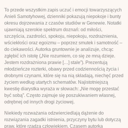
To przede wszystkim zapis uczuć i emocji towarzyszących
Anieli Samotyhowej, dzienniki pokazują niepokoje i bunty
okresu dojrzewania z czasów studiów w Genewie. Notatki
ujawniają szerokie spektrum doznań: od miłości,
szczęścia, zazdrości, spokoju, niepokoju, rozdrażnienia,
wściekłości oraz egoizmu – poprzez smutek i samotność –
do ciekawości. Autorka gruntownie je analizuje, chcąc
zgłębić ich istotę („Nie rozumiem, co się ze mną dzieje.
Jestem rozdrażniona prawie […] stale”). Prezentują
młodzieńcze rozterki, obawy przed codziennością życia i
drobnymi czynami, które się na nią składają, niechęć przed
życiem według utartych schematów. Najistotniejszą
kwestię diarystka wyraża w słowach: „Nie mogę przestać
być sobą”. Często zajmuje się poszukiwaniem własnej,
odrębnej od innych drogi życiowej.
Niekiedy rozważania odzwierciedlają dążenie do
rozwiązania zagadki istnienia, przyczyny bytu lub dotyczą
praw, które rządzą człowiekiem. Czasem autorka