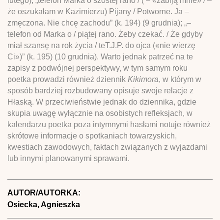
lutego); „telefon Marka o szóstej rano / ( – «zabiją mnie» / –
że oszukałam w Kazimierzu) Pijany / Potworne. Ja –
zmęczona. Nie chcę zachodu” (k. 194) (9 grudnia); „–
telefon od Marka o / piątej rano. Żeby czekać. / Że gdyby
miał szansę na rok życia / teT.J.P. do ojca («nie wierzę
Ci»)” (k. 195) (10 grudnia). Warto jednak patrzeć na te
zapisy z podwójnej perspektywy, w tym samym roku
poetka prowadzi również dziennik
Kikimora
, w którym w
sposób bardziej rozbudowany opisuje swoje relacje z
Hłaską. W przeciwieństwie jednak do dziennika, gdzie
skupia uwagę wyłącznie na osobistych refleksjach, w
kalendarzu poetka poza intymnymi hasłami notuje również
skrótowe informacje o spotkaniach towarzyskich,
kwestiach zawodowych, faktach związanych z wyjazdami
lub innymi planowanymi sprawami.
AUTOR/AUTORKA:
Osiecka, Agnieszka