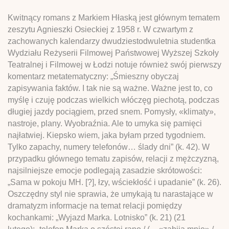
Kwitnący romans z Markiem Hłaską jest głównym tematem
zeszytu Agnieszki Osieckiej z 1958 r. W czwartym z
zachowanych kalendarzy dwudziestodwuletnia studentka
Wydziału Reżyserii Filmowej Państwowej Wyższej Szkoły
Teatralnej i Filmowej w Łodzi notuje również swój pierwszy
komentarz metatematyczny: „Śmieszny obyczaj
zapisywania faktów. I tak nie są ważne. Ważne jest to, co
myślę i czuję podczas wielkich włóczęg piechotą, podczas
długiej jazdy pociągiem, przed snem. Pomysły, «klimaty»,
nastroje, plany. Wyobraźnia. Ale to umyka się pamięci
najłatwiej. Kiepsko wiem, jaka byłam przed tygodniem.
Tylko zapachy, numery telefonów… ślady dni” (k. 42). W
przypadku głównego tematu zapisów, relacji z mężczyzną,
najsilniejsze emocje podlegają zasadzie skrótowości:
„Sama w pokoju MH. [?], łzy, wściekłość i upadanie” (k. 26).
Oszczędny styl nie sprawia, że umykają tu narastające w
dramatyzm informacje na temat relacji pomiędzy
kochankami: „Wyjazd Marka. Lotnisko” (k. 21) (21