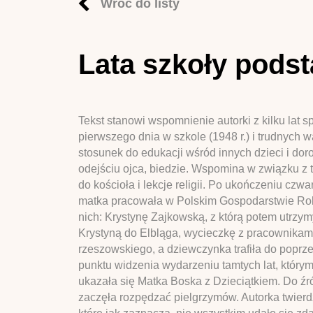
Wróć do listy
Lata szkoły pods
Tekst stanowi wspomnienie autorki z kilku lat
pierwszego dnia w szkole (1948 r.) i trudnych
stosunek do edukacji wśród innych dzieci i dor
odejściu ojca, biedzie. Wspomina w związku z t
do kościoła i lekcje religii. Po ukończeniu czw
matka pracowała w Polskim Gospodarstwie Rolny
nich: Krystynę Zajkowską, z którą potem utrzy
Krystyną do Elbląga, wycieczkę z pracownikam
rzeszowskiego, a dziewczynka trafiła do poprzed
punktu widzenia wydarzeniu tamtych lat, którym
ukazała się Matka Boska z Dzieciątkiem. Do źró
zaczęła rozpędzać pielgrzymów. Autorka twierd