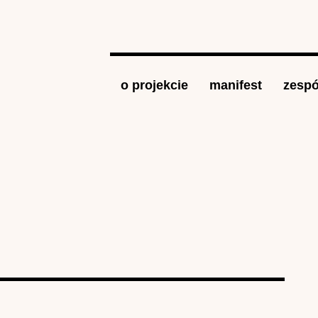
Jump to navigation
o projekcie
manifest
zespó