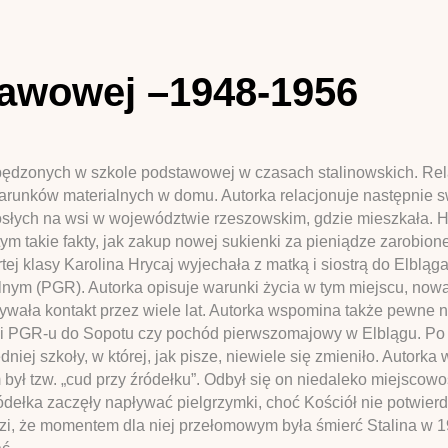
tawowej –1948-1956
 spędzonych w szkole podstawowej w czasach stalinowskich. Rel
 warunków materialnych w domu. Autorka relacjonuje następnie s
osłych na wsi w województwie rzeszowskim, gdzie mieszkała. Hr
ym takie fakty, jak zakup nowej sukienki za pieniądze zarobion
artej klasy Karolina Hrycaj wyjechała z matką i siostrą do Elblą
m (PGR). Autorka opisuje warunki życia w tym miejscu, nową s
mywała kontakt przez wiele lat. Autorka wspomina także pewne
i PGR-u do Sopotu czy pochód pierwszomajowy w Elblągu. Po 
niej szkoły, w której, jak pisze, niewiele się zmieniło. Autorka
 był tzw. „cud przy źródełku”. Odbył się on niedaleko miejsco
dełka zaczęły napływać pielgrzymki, choć Kościół nie potwierd
zi, że momentem dla niej przełomowym była śmierć Stalina w 1