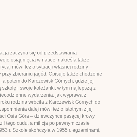
acja zaczyna się od przedstawiania
woje osiągnięcia w nauce, nakreśla także
ycaj mówi też o sytuacji własnej rodziny –
e przy zbieraniu jagód. Opisuje także chodzenie
ga, a potem do Karczewisk Górnych, gdzie jej
zkołę i swoje koleżanki, w tym najlepszą z
 niecodzienne wydarzenia, jak wyprawa z
roku rodzina wróciła z Karczewisk Górnych do
 wspomnienia dalej mówi też o istotnym z jej
wości Osia Góra – dziewczynce pasącej krowy
ził tego cudu, a milicja po pewnym czasie
953 r. Szkołę skończyła w 1955 r. egzaminami,