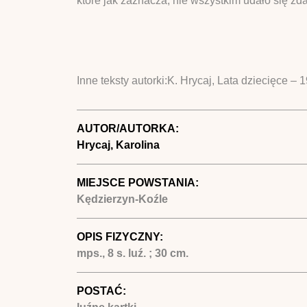
które jak zaznacza, nie wszystkim udało się zda
Inne teksty autorki:K. Hrycaj, Lata dziecięce –
AUTOR/AUTORKA:
Hrycaj, Karolina
MIEJSCE POWSTANIA:
Kędzierzyn-Koźle
OPIS FIZYCZNY:
mps., 8 s. luź. ; 30 cm.
POSTAĆ: