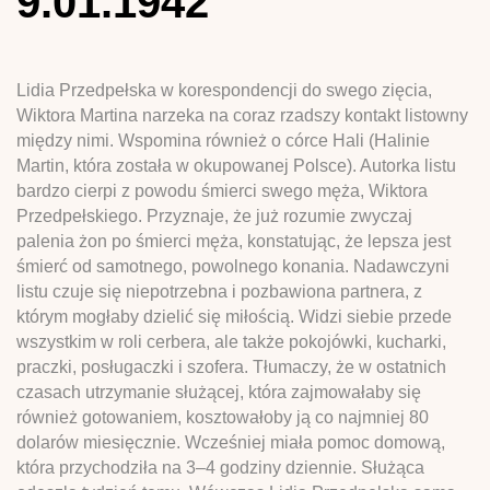
9.01.1942
Lidia Przedpełska w korespondencji do swego zięcia,
Wiktora Martina narzeka na coraz rzadszy kontakt listowny
między nimi. Wspomina również o córce Hali (Halinie
Martin, która została w okupowanej Polsce). Autorka listu
bardzo cierpi z powodu śmierci swego męża, Wiktora
Przedpełskiego. Przyznaje, że już rozumie zwyczaj
palenia żon po śmierci męża, konstatując, że lepsza jest
śmierć od samotnego, powolnego konania. Nadawczyni
listu czuje się niepotrzebna i pozbawiona partnera, z
którym mogłaby dzielić się miłością. Widzi siebie przede
wszystkim w roli cerbera, ale także pokojówki, kucharki,
praczki, posługaczki i szofera. Tłumaczy, że w ostatnich
czasach utrzymanie służącej, która zajmowałaby się
również gotowaniem, kosztowałoby ją co najmniej 80
dolarów miesięcznie. Wcześniej miała pomoc domową,
która przychodziła na 3–4 godziny dziennie. Służąca