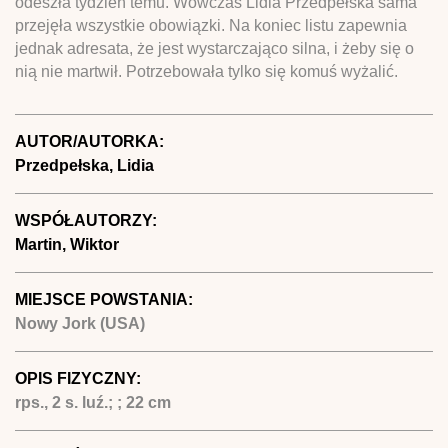
odeszła tydzień temu. Wówczas Lidia Przedpełska sama
przejęła wszystkie obowiązki. Na koniec listu zapewnia
jednak adresata, że jest wystarczająco silna, i żeby się o
nią nie martwił. Potrzebowała tylko się komuś wyżalić.
AUTOR/AUTORKA:
Przedpełska, Lidia
WSPÓŁAUTORZY:
Martin, Wiktor
MIEJSCE POWSTANIA:
Nowy Jork (USA)
OPIS FIZYCZNY:
rps., 2 s. luź.; ; 22 cm