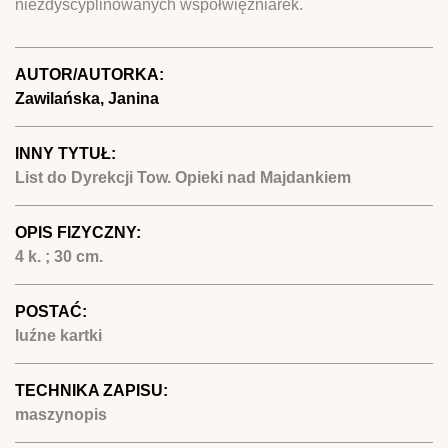
niezdyscyplinowanych współwięźniarek.
AUTOR/AUTORKA:
Zawilańska, Janina
INNY TYTUŁ:
List do Dyrekcji Tow. Opieki nad Majdankiem
OPIS FIZYCZNY:
4 k. ; 30 cm.
POSTAĆ:
luźne kartki
TECHNIKA ZAPISU:
maszynopis