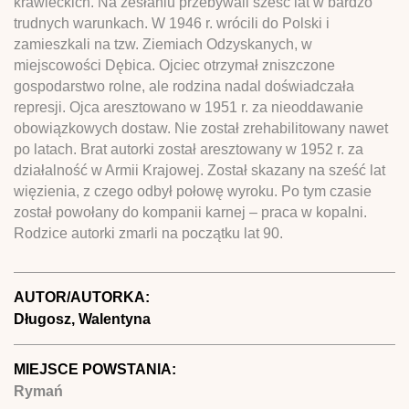
krawieckich. Na zesłaniu przebywali sześć lat w bardzo
trudnych warunkach. W 1946 r. wrócili do Polski i
zamieszkali na tzw. Ziemiach Odzyskanych, w
miejscowości Dębica. Ojciec otrzymał zniszczone
gospodarstwo rolne, ale rodzina nadal doświadczała
represji. Ojca aresztowano w 1951 r. za nieoddawanie
obowiązkowych dostaw. Nie został zrehabilitowany nawet
po latach. Brat autorki został aresztowany w 1952 r. za
działalność w Armii Krajowej. Został skazany na sześć lat
więzienia, z czego odbył połowę wyroku. Po tym czasie
został powołany do kompanii karnej – praca w kopalni.
Rodzice autorki zmarli na początku lat 90.
AUTOR/AUTORKA:
Długosz, Walentyna
MIEJSCE POWSTANIA:
Rymań