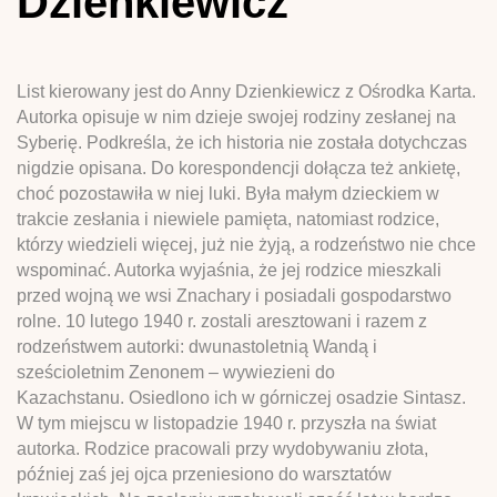
Dzienkiewicz
List kierowany jest do Anny Dzienkiewicz z Ośrodka Karta.
Autorka opisuje w nim dzieje swojej rodziny zesłanej na
Syberię. Podkreśla, że ich historia nie została dotychczas
nigdzie opisana. Do korespondencji dołącza też ankietę,
choć pozostawiła w niej luki. Była małym dzieckiem w
trakcie zesłania i niewiele pamięta, natomiast rodzice,
którzy wiedzieli więcej, już nie żyją, a rodzeństwo nie chce
wspominać. Autorka wyjaśnia, że jej rodzice mieszkali
przed wojną we wsi Znachary i posiadali gospodarstwo
rolne. 10 lutego 1940 r. zostali aresztowani i razem z
rodzeństwem autorki: dwunastoletnią Wandą i
sześcioletnim Zenonem – wywiezieni do
Kazachstanu. Osiedlono ich w górniczej osadzie Sintasz.
W tym miejscu w listopadzie 1940 r. przyszła na świat
autorka. Rodzice pracowali przy wydobywaniu złota,
później zaś jej ojca przeniesiono do warsztatów