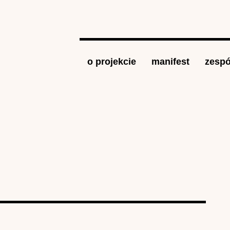
Jump to navigation
o projekcie
manifest
zespó