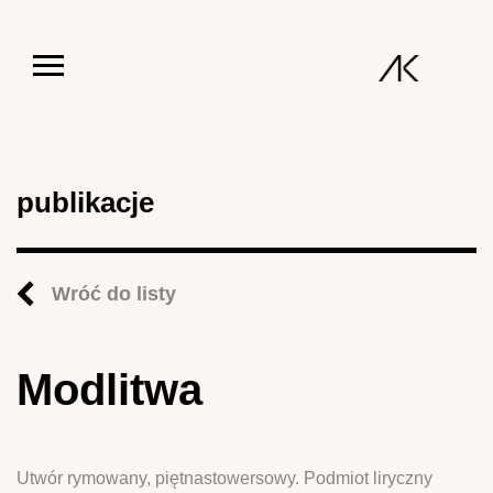
Jump to navigation
publikacje
Wróć do listy
Modlitwa
Utwór rymowany, piętnastowersowy. Podmiot liryczny