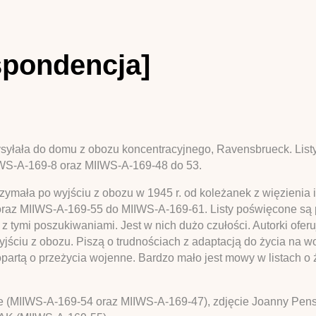
spondencja]
syłała do domu z obozu koncentracyjnego, Ravensbrueck. List
IWS-A-169-8 oraz MIIWS-A-169-48 do 53.
zymała po wyjściu z obozu w 1945 r. od koleżanek z więzienia i
oraz MIIWS-A-169-55 do MIIWS-A-169-61. Listy poświęcone są 
z tymi poszukiwaniami. Jest w nich dużo czułości. Autorki of
jściu z obozu. Piszą o trudnościach z adaptacją do życia na wo
artą o przeżycia wojenne. Bardzo mało jest mowy w listach o
we (MIIWS-A-169-54 oraz MIIWS-A-169-47), zdjęcie Joanny Pen