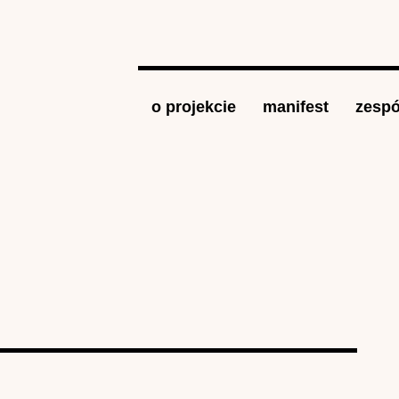
Jump to navigation
o projekcie
manifest
zespó