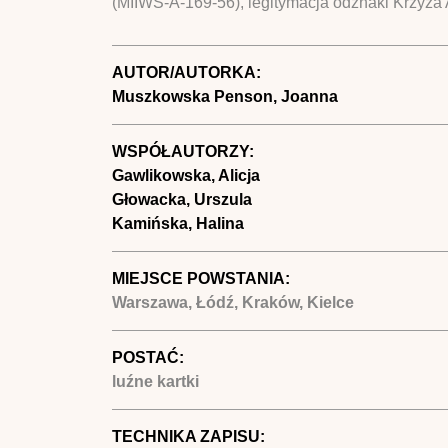
(MIIWS-A-169-56), legitymacja odznaki Krzyż
AUTOR/AUTORKA:
Muszkowska Penson, Joanna
WSPÓŁAUTORZY:
Gawlikowska, Alicja
Głowacka, Urszula
Kamińska, Halina
MIEJSCE POWSTANIA:
Warszawa, Łódź, Kraków, Kielce
POSTAĆ:
luźne kartki
TECHNIKA ZAPISU: