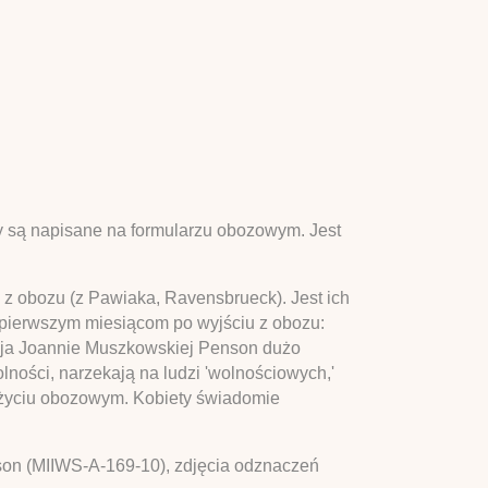
y są napisane na formularzu obozowym. Jest
 z obozu (z Pawiaka, Ravensbrueck). Jest ich
pierwszym miesiącom po wyjściu z obozu:
eruja Joannie Muszkowskiej Penson dużo
lności, narzekają na ludzi 'wolnościowych,'
 życiu obozowym. Kobiety świadomie
son (MIIWS-A-169-10), zdjęcia odznaczeń