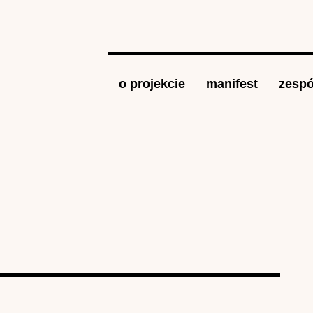
Jump to navigation
o projekcie
manifest
zespó