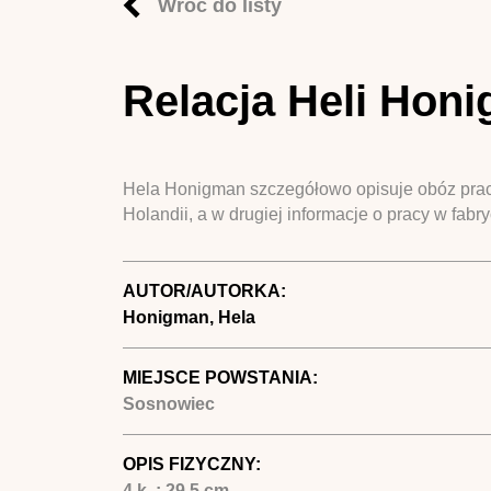
Wróć do listy
Relacja Heli Hon
Hela Honigman szczegółowo opisuje obóz pracy
Holandii, a w drugiej informacje o pracy w fabr
AUTOR/AUTORKA:
Honigman, Hela
MIEJSCE POWSTANIA:
Sosnowiec
OPIS FIZYCZNY:
4 k. ; 29,5 cm.