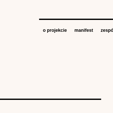
Jump to navigation
o projekcie
manifest
zespó