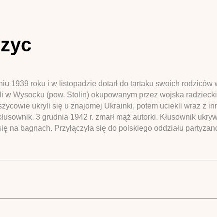
szyc
iu 1939 roku i w listopadzie dotarł do tartaku swoich rodzicó
li w Wysocku (pow. Stolin) okupowanym przez wojska radziecki
pszycowie ukryli się u znajomej Ukrainki, potem uciekli wraz z 
usownik. 3 grudnia 1942 r. zmarł mąż autorki. Kłusownik ukryw
się na bagnach. Przyłączyła się do polskiego oddziału partyz