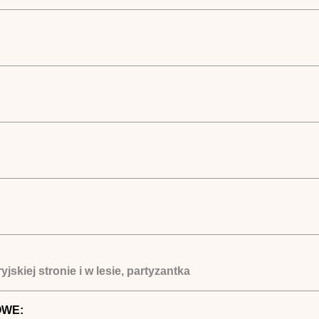
jskiej stronie i w lesie, partyzantka
OWE: