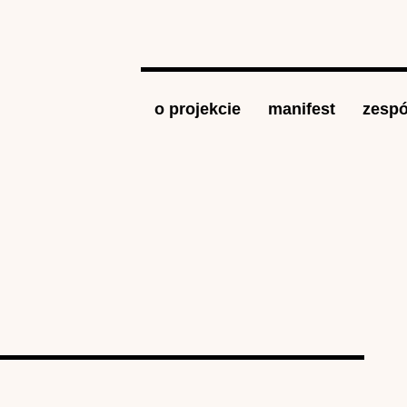
Jump to navigation
o projekcie
manifest
zespó