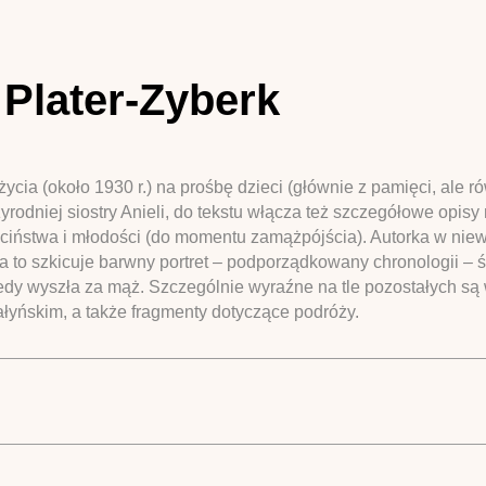
 Plater-Zyberk
ycia (około 1930 r.) na prośbę dzieci (głównie z pamięci, ale 
zyrodniej siostry Anieli, do tekstu włącza też szczegółowe opi
ciństwa i młodości (do momentu zamążpójścia). Autorka w niew
 to szkicuje barwny portret – podporządkowany chronologii – ś
y wyszła za mąż. Szczególnie wyraźne na tle pozostałych są wą
ałyńskim, a także fragmenty dotyczące podróży.