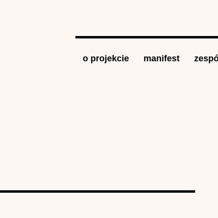
Jump to navigation
o projekcie
manifest
zespó