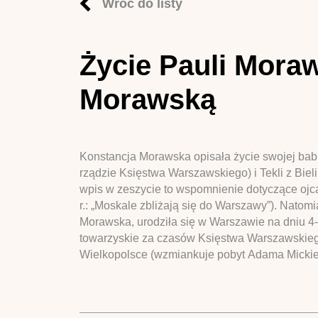
Wróć do listy
Życie Pauli Mora
Morawską
Konstancja Morawska opisała życie swojej babk
rządzie Księstwa Warszawskiego) i Tekli z Bie
wpis w zeszycie to wspomnienie dotyczące ojca
r.: „Moskale zbliżają się do Warszawy”). Natom
Morawska, urodziła się w Warszawie na dniu 4-g
towarzyskie za czasów Księstwa Warszawskiego
Wielkopolsce (wzmiankuje pobyt Adama Mickie