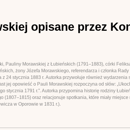
wskiej opisane przez Ko
i, Pauliny Morawskiej z Łubieńskich (1791–1883), córki Feliks
lińskich, żony Józefa Morawskiego, referendarza i członka Ra
 z 24 stycznia 1883 r. Autorka przywołuje również wydarzenia 
iast jej opowieść o Pauli Morawskiej rozpoczyna od słów: „Uko
o stycznia 1791 r.”. Autorka przypomina historię rodziny Łubie
 (1807–1815) oraz relacjonuje spotkania, które miały miejsce
wicza w Oporowie w 1831 r.).