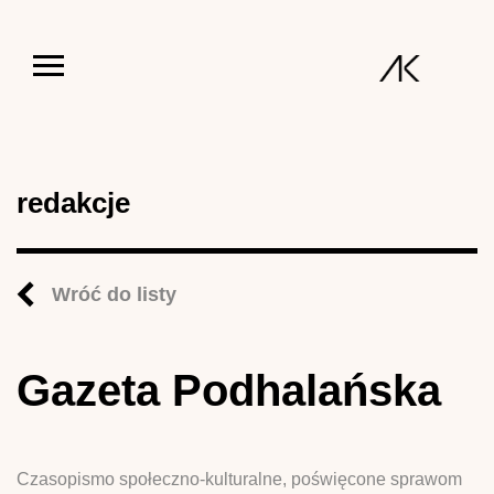
Jump to navigation
redakcje
Wróć do listy
Gazeta Podhalańska
Czasopismo społeczno-kulturalne, poświęcone sprawom