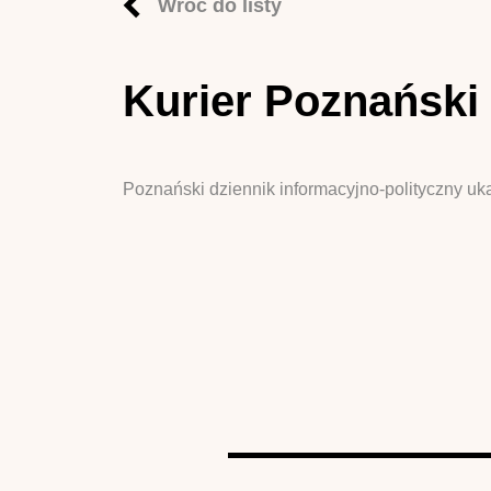
Wróć do listy
Kurier Poznański
Poznański dziennik informacyjno-polityczny uk