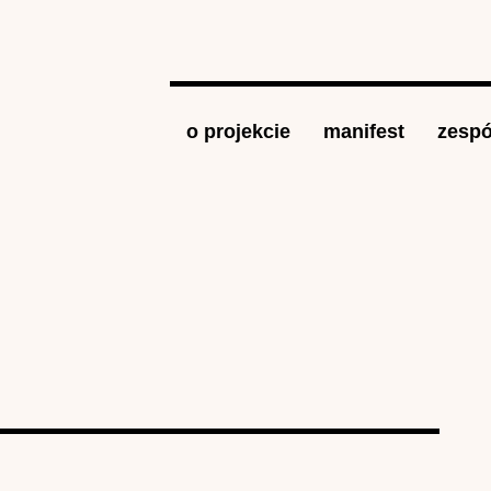
Jump to navigation
o projekcie
manifest
zespó