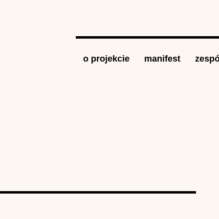
Jump to navigation
o projekcie
manifest
zespó