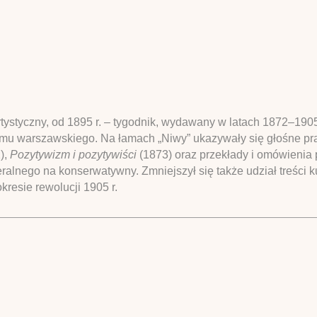
rtystyczny, od 1895 r. – tygodnik, wydawany w latach 1872–1905
mu warszawskiego. Na łamach „Niwy” ukazywały się głośne prace
),
Pozytywizm i pozytywiści
(1873) oraz przekłady i omówienia 
beralnego na konserwatywny. Zmniejszył się także udział treści 
resie rewolucji 1905 r.