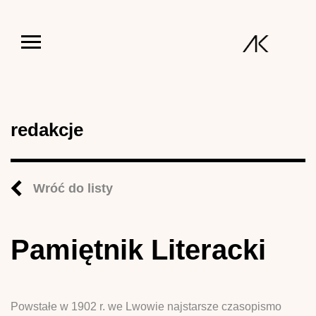
Jump to navigation
redakcje
Wróć do listy
Pamiętnik Literacki
Powstałe w 1902 r. we Lwowie najstarsze czasopismo