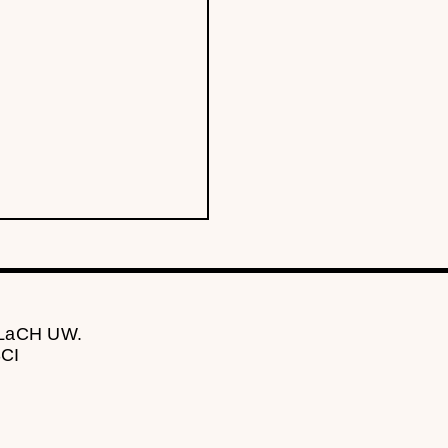
 LaCH UW.
CI