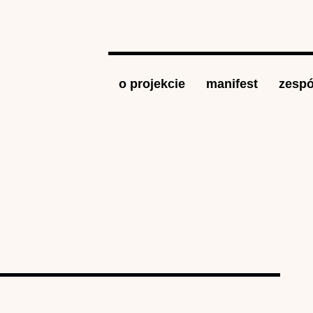
Jump to navigation
o projekcie
manifest
zespó