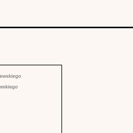
szewskiego
ewskiego