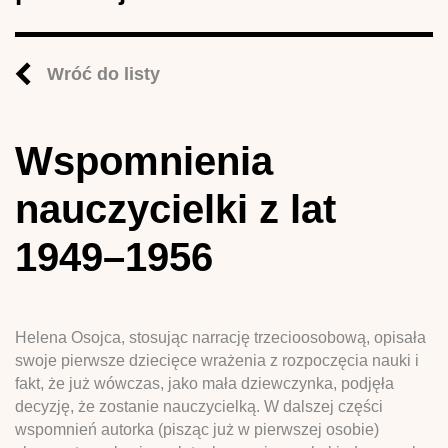
Wróć do listy
Wspomnienia
nauczycielki z lat
1949–1956
Helena Osojca, stosując narrację trzecioosobową, opisała
swoje pierwsze dziecięce wrażenia z rozpoczęcia nauki i
fakt, że już wówczas, jako mała dziewczynka, podjęła
decyzję, że zostanie nauczycielką. W dalszej części
wspomnień autorka (pisząc już w pierwszej osobie)