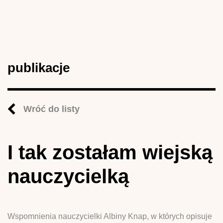
publikacje
Wróć do listy
I tak zostałam wiejską
nauczycielką
Wspomnienia nauczycielki Albiny Knap, w których opisuje