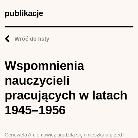
publikacje
Wróć do listy
Wspomnienia
nauczycieli
pracujących w latach
1945–1956
Genowefa Arciemowicz urodziła się i mieszkała przed II