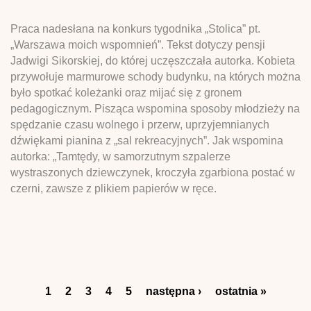
Praca nadesłana na konkurs tygodnika „Stolica” pt.
„Warszawa moich wspomnień”. Tekst dotyczy pensji
Jadwigi Sikorskiej, do której uczęszczała autorka. Kobieta
przywołuje marmurowe schody budynku, na których można
było spotkać koleżanki oraz mijać się z gronem
pedagogicznym. Pisząca wspomina sposoby młodzieży na
spędzanie czasu wolnego i przerw, uprzyjemnianych
dźwiękami pianina z „sal rekreacyjnych”. Jak wspomina
autorka: „Tamtędy, w samorzutnym szpalerze
wystraszonych dziewczynek, kroczyła zgarbiona postać w
czerni, zawsze z plikiem papierów w ręce.
Strony
1
2
3
4
5
następna ›
ostatnia »