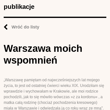
publikacje
Wróć do listy
Warszawa moich
wspomnień
„Warszawę pamiętam od najwcześniejszych lat mojego
życia, to jest od ostatniej ćwierci wieku XIX. Urodziłam się
wprawdzie i wychowałam w Krakowie, ale moi rodzice
pochodzili, jak to się mówiło wówczas »z za kordonu« , a
matka całą rodzinę (chociaż pochodzenia kresowego)
miała w Warszawie i odwiedzała ją co roku wraz ze mną”.