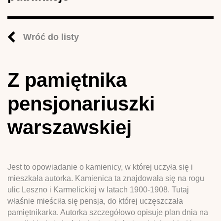
Wróć do listy
Z pamiętnika
pensjonariuszki
warszawskiej
Jest to opowiadanie o kamienicy, w której uczyła się i
mieszkała autorka. Kamienica ta znajdowała się na rogu
ulic Leszno i Karmelickiej w latach 1900-1908. Tutaj
właśnie mieściła się pensja, do której uczęszczała
pamiętnikarka. Autorka szczegółowo opisuje plan dnia na