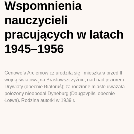
Wspomnienia
nauczycieli
pracujących w latach
1945–1956
Genowefa Arciemowicz urodziła się i mieszkała przed II
wojną światową na Brasławszczyźnie, nad nad jeziorem
Drywiaty (obecnie Białoruś); za rodzinne miasto uważała
położony nieopodal Dyneburg (Daugavpils, obecnie
Łotwa). Rodzina autorki w 1939 r.