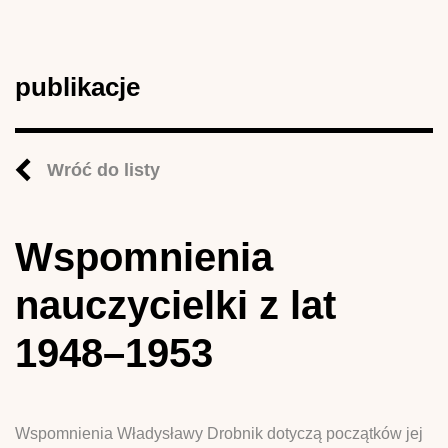
publikacje
Wróć do listy
Wspomnienia
nauczycielki z lat
1948–1953
Wspomnienia Władysławy Drobnik dotyczą początków jej