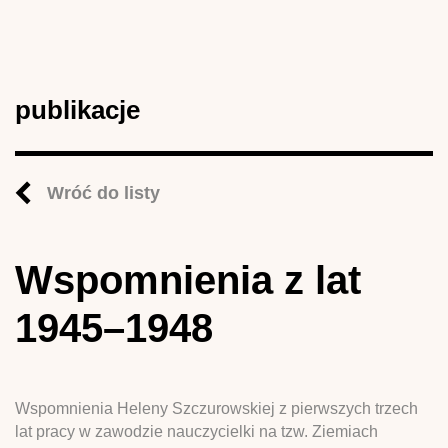
publikacje
Wróć do listy
Wspomnienia z lat
1945–1948
Wspomnienia Heleny Szczurowskiej z pierwszych trzech
lat pracy w zawodzie nauczycielki na tzw. Ziemiach