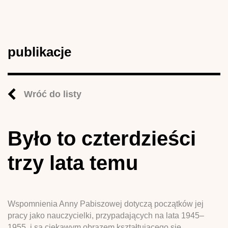
publikacje
Wróć do listy
Było to czterdzieści
trzy lata temu
Wspomnienia Anny Pabiszowej dotyczą początków jej
pracy jako nauczycielki, przypadających na lata 1945–
1955, i są ciekawym obrazem kształtującego się