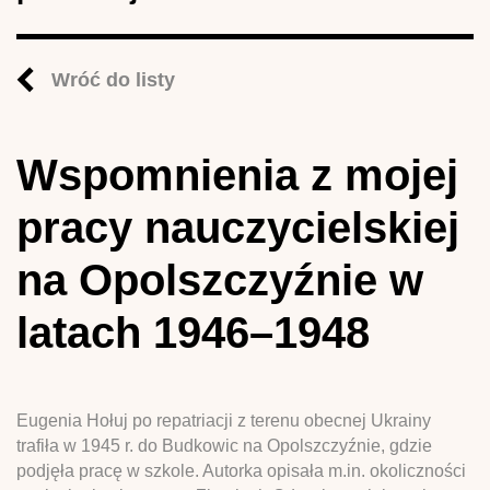
Wróć do listy
Wspomnienia z mojej
pracy nauczycielskiej
na Opolszczyźnie w
latach 1946–1948
Eugenia Hołuj po repatriacji z terenu obecnej Ukrainy
trafiła w 1945 r. do Budkowic na Opolszczyźnie, gdzie
podjęła pracę w szkole. Autorka opisała m.in. okoliczności