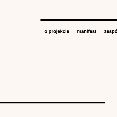
Jump to navigation
o projekcie
manifest
zespó