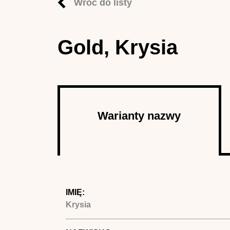
Wróć do listy
Gold, Krysia
Autor
Warianty nazwy
(aktywna
karta)
IMIĘ:
Krysia