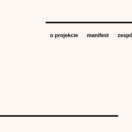
Jump to navigation
o projekcie
manifest
zespó