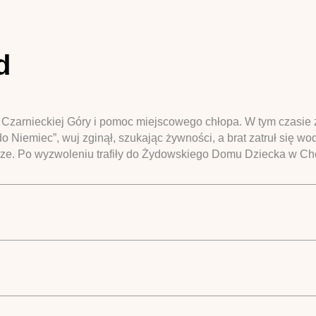
d
 Czarnieckiej Góry i pomoc miejscowego chłopa. W tym czasie zm
 do Niemiec”, wuj zginął, szukając żywności, a brat zatruł się wo
ze. Po wyzwoleniu trafiły do Żydowskiego Domu Dziecka w Cho