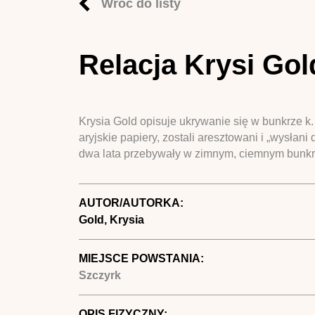
Wróć do listy
Relacja Krysi Gol
Krysia Gold opisuje ukrywanie się w bunkrze k.
aryjskie papiery, zostali aresztowani i „wysłani
dwa lata przebywały w zimnym, ciemnym bunkr
AUTOR/AUTORKA:
Gold, Krysia
MIEJSCE POWSTANIA:
Szczyrk
OPIS FIZYCZNY: